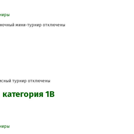
ниры
иночный мини-турнир
отключены
нисный турнир
отключены
 категория 1В
ниры