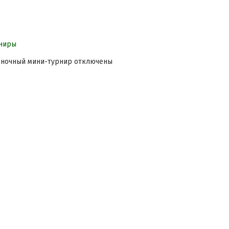
ниры
иночный мини-турнир
отключены