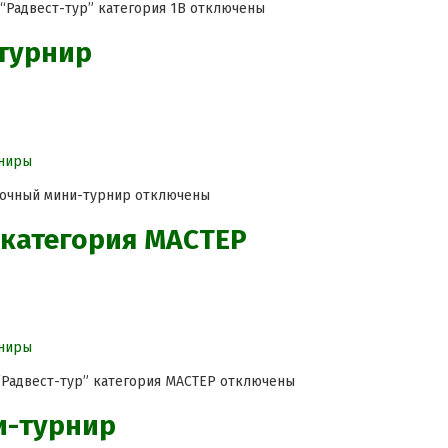
“Радвест-тур” категория 1В
отключены
-турнир
ниры
ночный мини-турнир
отключены
” категория МАСТЕР
ниры
 “Радвест-тур” категория МАСТЕР
отключены
и-турнир