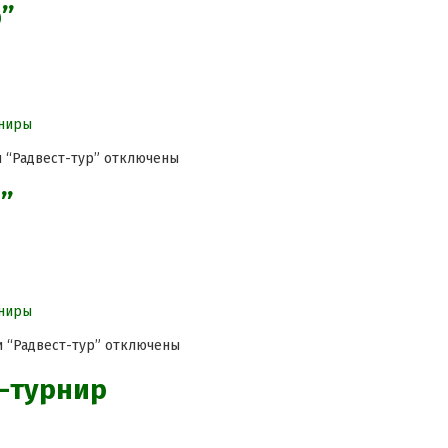
р”
ниры
и “Радвест-тур”
отключены
”
ниры
и “Радвест-тур”
отключены
и-турнир